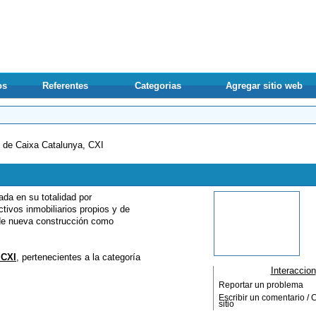
os
Referentes
Categorias
Agregar sitio web
Principales
 de Caixa Catalunya, CXI
ada en su totalidad por
tivos inmobiliarios propios y de
 de nueva construcción como
 CXI
, pertenecientes a la categoría
Interaccion
Reportar un problema
Escribir un comentario / C
sitio