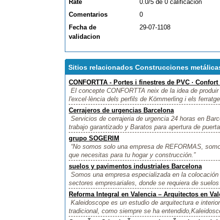
Rate
0.0/5 de 0 calificacion
Comentarios
0
Fecha de
29-07-1108
validacion
Sitios relacionados Construcciones metálicas
CONFORTTA - Portes i finestres de PVC · Confort t
El concepte CONFORTTA neix de la idea de produir u
l'excel·lència dels perfils de Kömmerling i els ferratge
Cerrajeros de urgencias Barcelona
Servicios de cerrajeria de urgencia 24 horas en Barc
trabajo garantizado y Baratos para apertura de puer
grupo SOGERIM
“No somos solo una empresa de REFORMAS, somos 
que necesitas para tu hogar y construcción.”
suelos y pavimentos industriales Barcelona
Somos una empresa especializada en la colocación d
sectores empresariales, donde se requiera de suelos r
Reforma Integral en Valencia – Arquitectos en Val
Kaleidoscope es un estudio de arquitectura e interi
tradicional, como siempre se ha entendido,Kaleidoscop