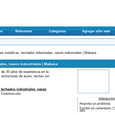
os
Referentes
Categorias
Agregar sitio web
Principales
es metálicas, techados industriales, naves industriales | Mabasa
ales, naves industriales | Mabasa
 de 20 años de experiencia en la
, estructuras de acero, techos sin
 techados industriales, naves
a
Construcción
Interaccion
Reportar un problema
Escribir un comentario / C
sitio