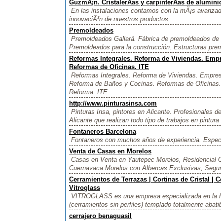
GuzmÃ¡n. CristalerÃ­as y carpinterÃ­as de aluminio
En las instalaciones contamos con la mÃ¡s avanzada 
innovaciÃ³n de nuestros productos.
Premoldeados
Premoldeados Gallará. Fábrica de premoldeados de 
Premoldeados para la construcción. Estructuras pre
Reformas Integrales. Reforma de Viviendas. Emp
Reformas de Oficinas. ITE
Reformas Integrales. Reforma de Viviendas. Empre
Reforma de Baños y Cocinas. Reformas de Oficinas. 
Reforma. ITE
http://www.pinturasinsa.com
Pinturas Insa, pintores en Alicante. Profesionales d
Alicante que realizan todo tipo de trabajos en pintura 
Fontaneros Barcelona
Fontaneros con muchos años de experiencia. Especia
Venta de Casas en Morelos
Casas en Venta en Yautepec Morelos, Residencial 
Cuernavaca Morelos con Albercas Exclusivas, Segurid
Cerramientos de Terrazas | Cortinas de Cristal | C
Vitroglass
VITROGLASS es una empresa especializada en la fab
(cerramientos sin perfiles) templado totalmente ab
cerrajero benaguasil