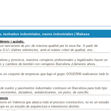
, techados industriales, naves industriales | Mabasa
èrmic i acústic.
n tancament de pvc de màxima qualitat per la seva llar. A partir de
s G-U i d'altres referències, amb el mateix criteri de qualitat, ens...
elona y provincia, nuestros cerrajeros profesionales y legalizados hacen un
tas y cambios de bombin con cerrajeros Barcelona ¡Llámenos ahora...
un conjunto de empresas que bajo el grupo SOGERIM realizamos todo lo
e suelos y pavimentos industriales continuos en Barcelona para todo tipo
esistentes, duraderos, antideslizantes, sin polvo, de sencillo...
encia
orismo en Valencia que abarca todo el proceso constructivo, no es un estudio
e es un estudio de arquitectura e interiorismo distinto.