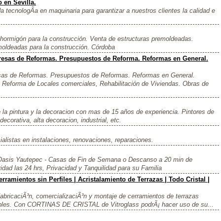
 en Sevilla.
tecnologÃ­a en maquinaria para garantizar a nuestros clientes la calidad e
hormigón para la construcción. Venta de estructuras premoldeadas.
moldeadas para la construcción. Córdoba
resas de Reformas. Presupuestos de Reforma. Reformas en General.
sas de Reformas. Presupuestos de Reformas. Reformas en General.
Reforma de Locales comerciales, Rehabilitación de Viviendas. Obras de
e la pintura y la decoracion con mas de 15 años de experiencia. Pintores de
decorativa, alta decoracion, industrial, etc.
listas en instalaciones, renovaciones, reparaciones.
Oasis Yautepec - Casas de Fin de Semana o Descanso a 20 min de
ad las 24 hrs, Privacidad y Tanquilidad para su Familia
erramientos sin Perfiles | Acristalamiento de Terrazas | Todo Cristal |
ricaciÃ³n, comercializaciÃ³n y montaje de cerramientos de terrazas
atibles. Con CORTINAS DE CRISTAL de Vitroglass podrÃ¡ hacer uso de su...